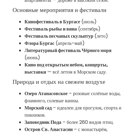
апартаменты — дороже в высокий сезон.
Основные мероприятия и фестивали
Кинофестиваль в Бургасе
(июль)
Фестиваль рыбы и вина
(сентябрь)
Фестиваль песчаных скульптур
(лето)
Флора Бургас
(апрель–май)
Литературный фестиваль Чёрного моря
(июнь)
Кино под открытым небом, концерты,
выставки
— всё летом в Морском саду.
Природа и отдых на свежем воздухе
Озеро Атанасовское
– розовые солёные воды,
фламинго, солевые ванны.
Морской сад
– идеален для прогулок, спорта и
пикников.
Заповедник Пода
– более 260 видов птиц.
Остров Св. Анастасии
– с монастырём,