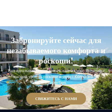
Забронируйте сейчас для
незабываемого комфорта и
роскоши!
Ваш идеальный отпуск всего в одном клике. Испытайте
высший уровень роскоши и уюта с Kamaredine
Properties.
СВЯЖИТЕСЬ С НАМИ