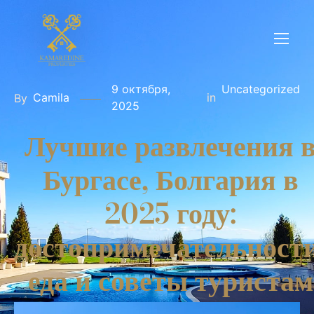
9 октября,
Uncategorized
in
Camila
By
2025
Лучшие развлечения 
Бургасе, Болгария в
2025 году:
достопримечательности
еда и советы туристам